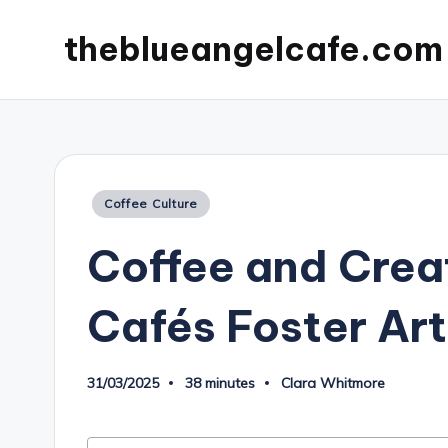
theblueangelcafe.com
Posted
Coffee Culture
in
Coffee and Crea
Cafés Foster Art
31/03/2025
38 minutes
Clara Whitmore
Posted
by