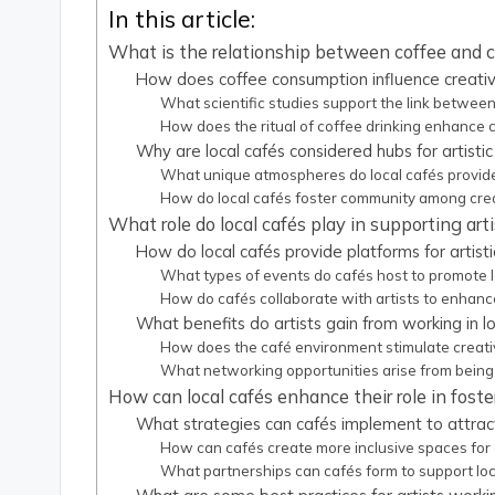
In this article:
What is the relationship between coffee and c
How does coffee consumption influence creativ
What scientific studies support the link between
How does the ritual of coffee drinking enhance 
Why are local cafés considered hubs for artisti
What unique atmospheres do local cafés provide 
How do local cafés foster community among cre
What role do local cafés play in supporting art
How do local cafés provide platforms for artist
What types of events do cafés host to promote lo
How do cafés collaborate with artists to enhanc
What benefits do artists gain from working in l
How does the café environment stimulate creativi
What networking opportunities arise from being i
How can local cafés enhance their role in foste
What strategies can cafés implement to attrac
How can cafés create more inclusive spaces for d
What partnerships can cafés form to support local