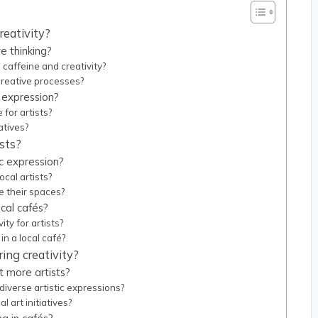
reativity?
e thinking?
 caffeine and creativity?
creative processes?
c expression?
for artists?
atives?
ists?
ic expression?
cal artists?
e their spaces?
ocal cafés?
ty for artists?
n a local café?
ring creativity?
t more artists?
iverse artistic expressions?
 art initiatives?