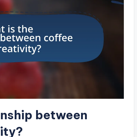
ionship between
ity?